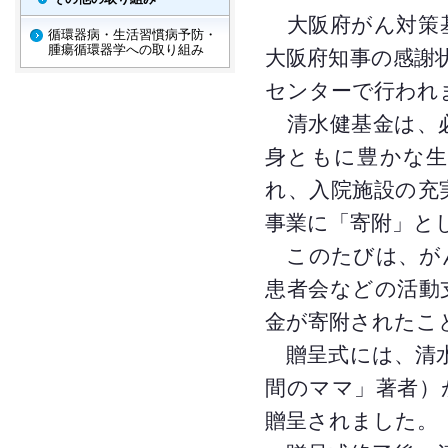
大阪府がん対策基
循環器病・生活習慣病予防・
腫瘍循環器学への取り組み
大阪府知事の感謝状
センターで行われ
清水健基金は、必
身ともに豊かな生
れ、入院施設の充
事業に「寄附」と
このたびは、がん
患者会などの活動
金が寄附されたこ
贈呈式には、清水
間のママ」著者）
贈呈されました。